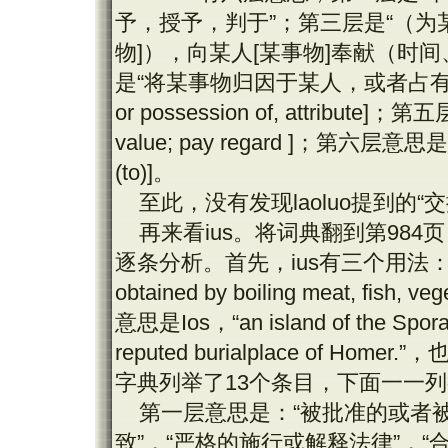
予，授予，判于”；第三层是“（
物
]
），向某人
[
某事物
]
奉献（时间
是“将某事物归因于某人，或者占有
or possession of, attribute]
；第五
value; pay regard ]
；第六层意思是
(to)]
。
至此，没有发现
laoluo
提到的“
再来看
ius
。将词典翻到第
984
页
逐条分析。首先，
ius
有三个用法：
obtained by boiling meat, fish, veg
意思是
Ios
，“
an island of the Spor
reputed burialplace of Homer.
”，
字典列举了
13
个条目，下面一一列
第一层意思是：“被批准的或者被
致”，“严格的施行或解释法律”，“