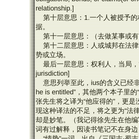
relationship.]
第十层意思：
1.
一个人被授予的
据。
第十一层意思：（去做某事或有
第十二层意思：人或城邦在法律
势或立场。
最后一层意思：权利人，当局，
jurisdiction]
意思列举至此，
ius
的含义已经
he is entitled
”，其他两个本子里的
张先生将之译为“他应得的”，更是
现这种译法的不足，将之更为“法律
却是妙笔。（我记得徐先生在他编
词有过解释，因读书笔记不在身边
“情势”一词，出自《三国志·蜀