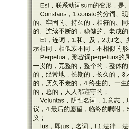
Est
，联系动词
sum
的变形，是
Constans
，
1.consto
的分词、现
的、牢固的、持久的，相符的、同
的、连续不断的，稳健的、老成的
Et
，连词，
1.
和、及，
2.
加之、
示相同，相似或不同，不相似的形
Perpetua
，形容词
perpetuus
的
一贯的，完整的，整个的，整体的
的，经常地，长期的，长久的，
3.
的，历久不衰的，
4.
终生的、一生
的，总的，人人都遵守的；
Voluntas
，阴性名词，
1.
意志，
议，
4.
最后的愿望，临终的嘱咐，
义；
Ius
，即
jus
，名词，
I.1.
法律，法