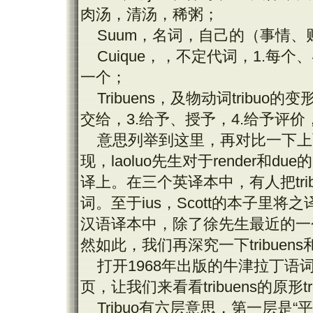
肉汤，清汤，稀粥；
Suum
，名词，自己的（事情、
Cuique
，，不定代词，
1.
每个、
一个；
Tribuens
，及物动词
tribuo
的变
交给，
3.
给予、授予，
4.
给予评价
意思列举到这里，再对比一下上
现，
laoluo
先生对于
render
和
due
的
译上。在三个英译本中，有人把
tr
词。至于
ius
，
Scott
的本子里将之
汉语译本中，除了徐先生最近的一
然如此，我们再深究一下
tribuens
打开
1968
年出版的牛津拉丁语
页，让我们来看看
tribuens
的原形
t
Tribuo
有六层意思，第一层是“平