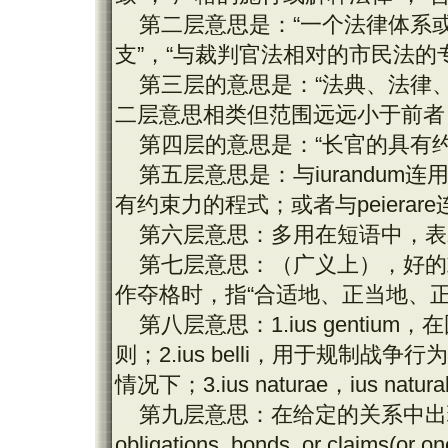
第二层意思是：“一个法律体系
支”，“与裁判官法相对的市民法的
第三层的意思是：“法典、法律
二层意思相类但范围远远小于前者
第四层的意思是：“长官的具有
第五层意思是：与
iurandum
连
有约束力的程式；或者与
peierare
第六层意思：多用在短语中，表
第七层意思：（广义上），好的
作夺格时，指“合适地、正当地、
第八层意思：
1.ius gentium
，在
则；
2.ius belli
，用于规制战争行为
情况下；
3.ius naturae
，
ius natura
第九层意思：在给定的关系中出
obligations, bonds, or claims(or on