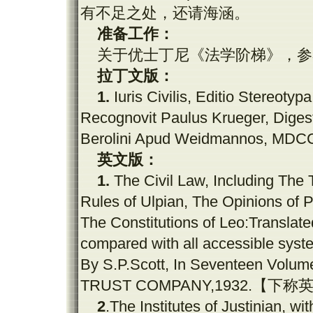
有不足之处，还请海涵。
准备工作：
关于优士丁尼《法学阶梯》，参
拉丁文版：
1.
Iuris Civilis, Editio Stereoty
Recognovit Paulus Krueger, Dige
Berolini Apud Weidmannos, MD
英文版
：
1.
The Civil Law, Including The 
Rules of Ulpian, The Opinions of 
The Constitutions of Leo:Translated
compared with all accessible syst
By S.P.Scott, In Seventeen Volum
TRUST COMPANY,1932.
【下称
2
.The Institutes of Justinian,