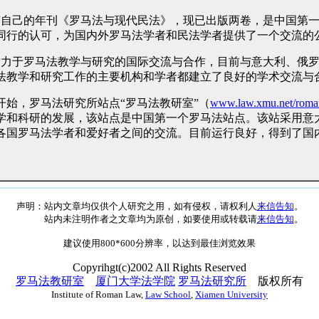
有自己的年刊《罗马法与现代民法》，现已出版两卷，是中国第
同行的认可，为国内外罗马法学者和民法学者提供了一个交流的
致力于罗马法教学与研究的国际交流与合作，目前与意大利、俄
法教学和研究工作的主要机构和学者都建立了良好的学术交流与
开始，罗马法研究所站点“罗马法教研室”（
www.law.xmu.net/roma
学和科研的发展，该站点是中国第一个罗马法站点
。该
站采用意
各国罗马法学者和爱好者之间的交流。目前运行良好，得到了国
声明：站内文章均仅供个人研究之用，如有侵权，请权利人
来信告知
。
站内未注明作者之文章均为原创，如要使用或转载请
来信告知
。
建议使用800*600分辨率，以达到最佳浏览效果
Copyrihgt(c)2002 All Rights Reserved
罗马法教研室
厦门大学法学院
罗马法研究所
版权所有
Institute of Roman Law,
Law School
,
Xiamen University