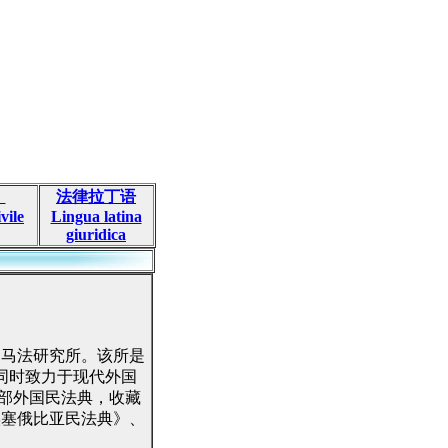
》
法律拉丁语
vile
Lingua latina
giuridica
罗马法研究所。该所是
同时致力于现代外国
部外国民法典，收藏
埃塞俄比亚民法典》、