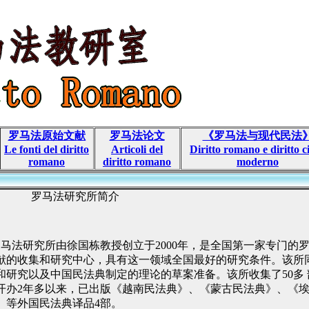
罗马法原始文献
罗马法论文
《罗马法与现代民法
Le fonti del diritto
Articoli del
Diritto romano e diritto ci
romano
diritto romano
moderno
罗马法研究所简介
罗马法研究所由徐国栋教授创立于
2000
年，是全国第一家专门的
献的收集和研究中心，具有这一领域全国最好的研究条件。该所
和研究以及中国民法典制定的理论的草案准备。该所收集了
50
多
开办
2
年多以来，已出版《越南民法典》、《蒙古民法典》、《
》等外国民法典译品
4
部。