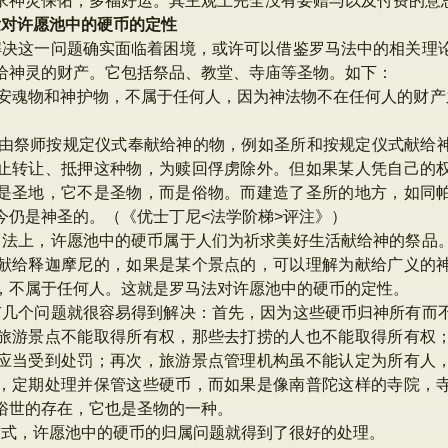
求神灵保佑，多福好运。其主观上完全没有要赠与以及付费的意
发对许愿池中的硬币的定性
解决这一问题确实面临着困境，或许可以借鉴罗马法中的相关理
给神灵的财产。它包括祭品、教堂、寺庙等圣物。如下：
而圣物、安魂物和神护物，不属于任何人，因为神法物不在任何人的财
圣物，是由祭师按规定仪式奉献给神的物，例如圣所和按规定仪式献
止转让、抵押这种物，为赎回俘虏除外。但如果某人凭自己的
是圣地，它不是圣物，而是俗物。而建造了圣所的地方，如同
今仍是神圣的。（《优士丁尼<法学阶梯>评注》）
马法上，许愿池中的硬币属于人们为祈求美好生活献给神的祭品
献给释迦摩尼的，如果是某个景点的，可以理解为献给广义的
，不属于任何人。这就是罗马法对许愿池中的硬币的定性。
有几个问题就很容易得到解决：首先，因为这些硬币归神所有而
旅游景点不能取得所有权，那些去打捞的人也不能取得所有权
应当受到处罚；再次，旅游景点管理机构虽不能认定为所有人
，定期处理并保管这些硬币，而如果是像南普陀这样的寺院，
俗世的存在，它也是圣物的一种。
方式，许愿池中的硬币的归属问题就得到了很好的处理。