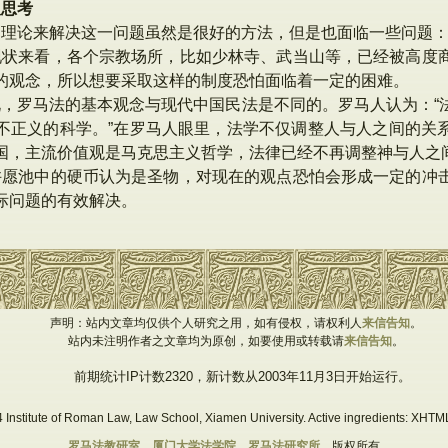
及思考
的理论来解决这一问题虽然是很好的方法，但是也面临一些问题
现状来看，各个宗教场所，比如少林寺、武当山等，已经被高度
的观念，所以想要采取这样的制度恐怕面临着一定的困难。
，罗马法的基本观念与现代中国民法是不同的。罗马人认为：“
不正义的科学。”在罗马人眼里，法学不仅调整人与人之间的关
国，主流价值观是马克思主义哲学，法律已经不再调整神与人之
许愿池中的硬币认为是圣物，对现在的观点恐怕会形成一定的冲
际问题的有效解决。
声明：站内文章均仅供个人研究之用，如有侵权，请权利人
来信告知
。
站内未注明作者之文章均为原创，如要使用或转载请
来信告知
。
前期统计IP计数2320，新计数从2003年11月3日开始运行。
 Institute of Roman Law, Law School, Xiamen University. Active ingredients: XHTML
罗马法教研室
厦门大学法学院
罗马法研究所
版权所有