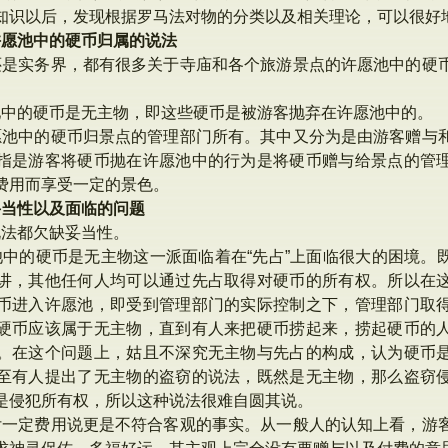
知识以后，发现根据罗马法对物的分类以及相关理论，可以很好
许愿池中的硬币归属的说法
还是实务界，都有很多关于寺庙和各个旅游景点的许愿池中的硬
池中的硬币是无主物，即这些硬币是被游客抛弃在许愿池中的。
愿池中的硬币归景点的管理部门所有。其中又分为是由游客赠与
指是游客将硬币抛在许愿池中的行为是将硬币赠与给景点的管
费用而享受一定的景色。
妥当性以及面临的问题
说法都欠缺妥当性。
中的硬币是无主物这一派面临着在“先占”上面临很大的困境。
讲，其他任何人均可以通过先占取得对硬币的所有权。所以在
币进入许愿池，即受到管理部门的实际控制之下，管理部门取
硬币应该属于无主物，直到有人来把硬币捞起来，捞起硬币的
。在这个问题上，姑且不深究无主物与先占的构成，认为硬币
至有人提出了无主物的盗窃的说法，既然是无主物，那么盗窃
是侵犯所有权，所以这种说法很难自圆其说。
付一定费用说更是不符合客观的事实。从一般人的认知上看，游