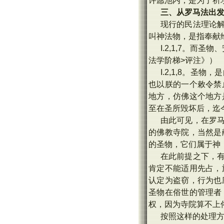
许愿池内，是为了祈
三、从罗马法出
现行的民法理论
叫神法物，是指奉献
I.2,1,7。
法学阶梯>评注》）
I.2,1,8。
也以朕的一个敕令禁
地方，仿佛这个地方
至在圣所毁坏后，迄
由此可见，在罗
的佛教寺院，当然是
的圣物，它们属于神
在此前提之下，
肯定不能适用先占，
认定为盗窃，行为也
圣物在俗世的管理者
权，因为寺院算不上
按照这样的处理