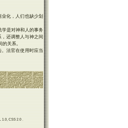
：
商业化，人们也缺少划
法学是对神和人的事务
系，还调整人与神之间
间的关系。
击。法官在使用时应当
 1.0, CSS 2.0 .