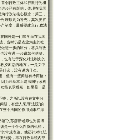
、首创行政主体和行政行为概
的进步已有影响，体现在我国
成为行政法核心概念；第三，
合 理原则为补充，其次要扩
产制度，最后要建立行 政法
究在国外是一门显学而在我国
写法，当时仍是农业为主的社
要做进一步的区分，将兵制改
也没有进 一步说如何借鉴。
现，也有助于深化对法制史的
孟教授困惑的地方，一是文中
是什么，没有说为什么。
用，但有一些问题有待商榷：
再探讨，因为它基本上是法国行政机
的功能表示质疑，如果是，是
不够，之所以没有在文中分
翻译问题，有些人采用“法院”的
度在整个法国的作用如李红海
书馆”的苏彦新老师也为侯博
应该是一个什么性质的机构，
“法院”的常规表达。他还针对张弘
行政强势，再在行政系统内部