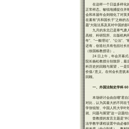
在这样一个日益多样化
正常样态。敏锐地捕捉住并
会和本届年会则细化了对英美法
在素有“共和国长子”之称的
题“大陆法系及其对中国的影
九月的东北已是寒气袭人
高校、科研院所、出版机构和杂
年”、“一般理论”、“公法
还有，创造社共有包括社长
（徐国栋教授语）。
24 日上午，年会开
院长杨松教授分别致辞，最后
科历史的回顾与展望，一是我
价值 ∕ 意义。在何会长意
回顾。
一、外国法制史学科 6
本场研讨会由自嘲“君自
对比，认为其最大的不同在
学张锐智、中国人民大学叶秋
就、问题与展望”这一议题
曾教授的发言主题是“
法学教学课程设置中由必修
的改变（由少到多）、教材