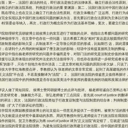
方面：第一，法国行 政法的特点，即行政法是独立的法律体系、确立行政合法性原则
有独立的行政法院系统、判例是行政法的重 要渊源；第二，法国行政法对中国行政法
、既在理论上也在立法上确立了行政合法性原则、行政主体概念广 泛运用、行政行为
有完全实现以及中国行政法相应问题的解决办法，首先要以行政合法原则为主体以行政
、村∕居委会等纳入，再次，行政行为概念应作为行政法基本范畴，复次，要建立行政公
学院助理研究员胡骏博士就侯博士的发言进行了细致的点评。他指出古希腊问题的研
精神值得学习，但文章中也存在一些问题：说古希腊工商业“相对”发达是比较圆滑的
邦政制形成的影响欠妥；兵制改革不一定导致公民阶层的形成，比如斯巴 达，因此需
析；在讲到个人作用的时候漏掉了僭主政治的影响；结语中没有提直接民主制的弊端，
题评议中指出杨老师所研究的问题并非偏而是专，对部门法的研究是法制史价值的体
量援引以及所体现出的研究外法史的方法值得学习，但也存在值得进一步研究或者令
法系”的影子，只在个别地方有些许涉及；二是文章对相关问题的原因分析欠缺，只说了
科技大学李红海教授点评， 李教授认为 张老师的文章非常宏观，起到了高屋建瓴的作
ustice 译为“正义法院”不合适，不若直接翻译为“法院”； 2 、法国行政法院的借鉴意义值得
、对法国行政法院中的判例制度是否存在如英美法中所发挥的遵循先例的功能和发展法律
评议人做了简短回应。 侯博士赞同胡骏博士的点评与批评。 杨老师坦诚自己资料占有
史研究者，抽象能力不足。 张弘老师做了三点回应，首先就 court of justice 的
院”的译法；其次，法国的行政法院类似于行政复议制度与法院制度的结合体；判例制
功能（扩大了行政诉讼的范围）。
法学院肖光辉副教授就侯博士的论文提出一些意见并提供了一些资料。被誉为“活的图
认为文献是法史研究中最基础的东西。周训芳教授向张弘老师提出了行政法院在我国
疑问。贺卫方教授认为将 court of justice 译为“正义法院”肯定错了，它就是
行政法院的背景是法院强势，为避免法院染指行政而建立行政法院，但中国的背景是