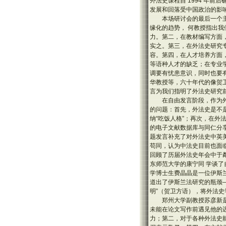
外法史课程自 1994 年
发展和回落受中国政治的影
本场研讨会的最后一个
缘化的趋势， 何教授指出
力。第二，在教材编写方面
实之。第三，在外法史研究
容。第四，在人才培养方面
等语种人才的缺乏；在专业
调要有忧患意识，同时也要
华教授等，六十年代的像贺
言为我们指明了外法史研究
在自由发言阶段，作为
的问题：首先，外法史是不是
纳“吃饭人格”；再次，在外
的电子文献数据库与同仁分享（htt
题发言补充了对外法史中英
苟同，认为中法史目前也面
回顾了历届外法史年会中于
东师范大学的康宁同 学谈
学博士生费晶晶是一位伊斯
道出了伊斯兰法研究的瓶颈
明”（贺卫方语），将外法
郑州大学副教授苏彦新
未能在论文写作前遇见他的
力；第二，对于各种外法史