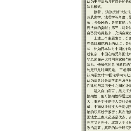
认为中华法系具有自身的长
法系模式。
接着， 汤教授就“大陆
兼从史学、法理学等角度，
长，各领风骚，各显其能；
视法典的贡献；第三，对外
自己要站得起来，充满自豪
上述三个主题发言，分
在题目和结构上的优点，是
些，比如日本法对中国的影
过复杂，中国在继受外国法
华老师在评议时同意嫁接与
法系。他虽然同意 张教授的
制定只是时间问题。 王老师
认为汤文对“中国法学向何
认为法典只是法学走向衰落
性建构与其历史性之间的矛
进入自由发言，黑龙江
预期性，但可预期性得通过
大，唯科学性使得人类社会
威。中南林业科技大学周训
治的联系过于紧密；其次他提
国法之上也未必还是优点。
理主义更理性。北京大学孟
政治需要，真正的法学研究没