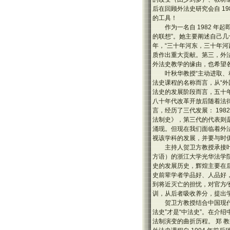
后在回顾外法史研究会自 1
的工具！
作为一名自 1982 
的联想”。她主要阐述自己几
年，“三十年河东，三十年
质作出重大贡献。第三，外
外法史教学的缘由，也希望
叶秋华教授“主动进取、
法史课程的名称而言，从“外
法史的发展阶段而言，五十
八十年代改革开放后随着法律
言，经历了三代发展： 19
法制史》，第三代的代表则是
涌现。但现在我们面临着外
视该学科的发展，并要与时
主持人贺卫方教授承接
方语）的浙江大学光华法学院
史的发展历史，辉煌主要在
史前辈学者学品好、人品好
到将近灭亡的担忧，对官方
训，从后者吸收养分，提出
贺卫方教授结合中国现代
法史”才是“中法史”。在介
法制演变的曲折历程。 郑 