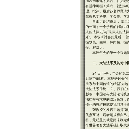
握表示敬佩；第四，在文献
有规律可循！第六，就法学
理、批评。最后苏老师恳请
教授从学科史、学会史、学
自由讨论结束后， 贺
的一面；一个学科的影响力不
人的法律史”与“法律人的法
乐”。本场研讨会的最后，
徐轶民、由嵘、林向荣、徐
侯、程汉大。
本届年会的第一个议题
二、大陆法系及其对中
24 日 下午，年会的
影响”的解析。本场研讨会的
法系与中国传统的转型”为题
大陆法系传统； 2 、我们
影响：中国法与大陆法传统
法律带有浓厚的政治色彩，
僵化的思维模式使我们过于
张教授的发言主题是“
优点互补，后者是放弃自己
符，最明显的就是尚未制定
个世界著名大法系强行取代