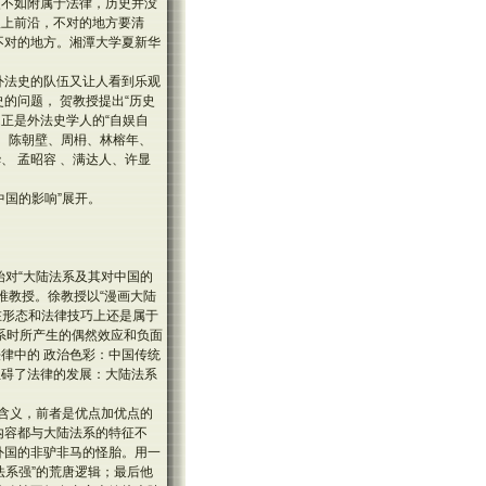
史不如附属于法律，历史并没
跟上前沿，不对的地方要清
不对的地方。湘潭大学夏新华
外法史的队伍又让人看到乐观
的问题， 贺教授提出“历史
正是外法史学人的“自娱自
、陈朝壁、周枏、林榕年、
 孟昭容 、满达人、许显
国的影响”展开。
始对“大陆法系及其对中国的
唯教授。徐教授以“漫画大陆
外在形态和法律技巧上还是属于
法系时所产生的偶然效应和负面
律中的 政治色彩：中国传统
阻碍了法律的发展：大陆法系
同含义，前者是优点加优点的
内容都与大陆法系的特征不
外国的非驴非马的怪胎。用一
法系强”的荒唐逻辑；最后他