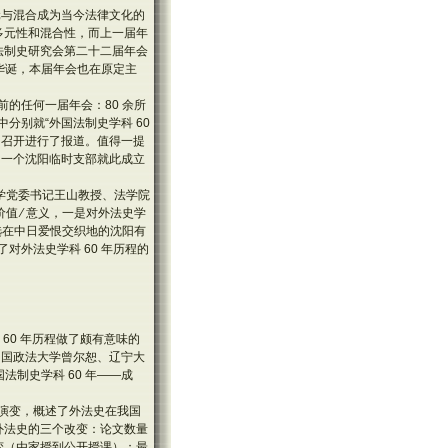
元与混合成为当今法律文化的
多元性和混合性，而上一届年
外国法制史研究会第二十二届年会
 华诞，本届年会也在原定主
的任何一届年会：80 余所
中分别就“外国法制史学科 60
议的召开进行了报道。值得一提
，一个沈阳临时支部就此成立
学党委书记王山教授、法学院
 ∕ 意义，一是对外法史学
选在中日爱恨交织地的沈阳有
对外法史学科 60 年历程的
60 年历程做了颇有意味的
中国政法大学曾尔恕、辽宁大
制史学科 60 年——成
展演变，概述了外法史在我国
外法史的三个改变：论文数量
变（由家授到公开授课）；最