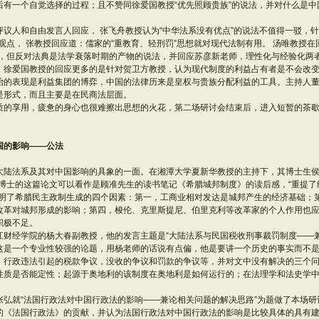
有一个自觉选择的过程；且不赞同徐爱国教授“优先照顾贵族”的说法，并对什么是中国
议人和自由发言人回应， 张飞舟教授认为“中华法系没有优点”的说法不值得一驳，针
观点， 张教授回应道：儒家的“重教育、轻刑罚”思想就对现代法制有用。 汤唯教授在
点，但反对法典是法学衰落时期的产物的说法，并回应苏彦新老师，理性化与经验化两
。徐爱国教授的回应更多的是针对贺卫方教授，认为现代制度的利益占有者是不会改变
治的表现是利益集团的博弈，中国的法律历来是皇权与贵族分配利益的工具。主持人
是形式，而且主要是在民商法层面。
质的享用，疲惫的身心也很难擦出思想的火花，第二场研讨会结束后，进入短暂的茶
国的影响——公法
大陆法系及其对中国影响的具象的一面。在湘潭大学夏新华教授的主持下，其博士生侯
侯博士的这篇论文可以看作是顾准先生的读书笔记《希腊城邦制度》的读后感，“重提
说明了希腊民主政制生成的四个因素：第一，工商业相对发达是城邦产生的经济基础；
改革对城邦形成的影响；第四，梭伦、克里斯提尼、伯里克利等改革家的个人作用也
积极不足。
江财经学院的杨大春副教授，他的发言主题是“大陆法系与民国税收刑事裁罚制度——
”，这是一个专业性较强的论题，用杨老师的话说有点偏，他是要讲一个历史的事实而不
、行政违法引起的税款争议，没收的争议和罚款的争议等，并对文中没有解决的三个
性质是否能定性；起源于奥地利的该制度在奥地利是如何运行的；在法理学和法史学
张弘就“法国行政法对中国行政法的影响——兼论相关问题的解决思路”为题做了本场研
的《法国行政法》的贡献，并认为法国行政法对中国行政法的影响是比较具体的具有