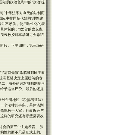
法的政治色彩中的“政治”提
对“中华法系对今天的法制而
回应中赞同杨代雄的“理性建
者并不矛盾，使用理性化的表
其体制的；“政治”的含义也
董茂云教授对本场研讨会总结
歇阶段。下午四时，第三场研
宇清首先做“希腊城邦民主政
了经济基础决定上层建筑的老
第二，海外殖民对城邦制度形
应给予适当评价。最后他还提
兼对台湾地区《税捐稽征法》
是一个法律的事实，具体谈到
问题就教于大家：行政诉讼与
中这样的研究还有哪些需要改
讨会的第三个主题发言。 张
建构性的而不只是形式上的。