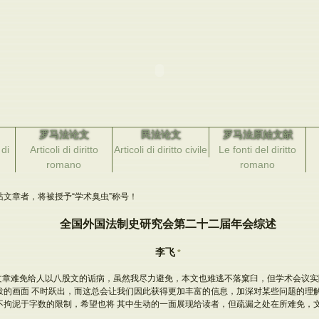
罗马法论文
民法论文
罗马法原始文献
di
Articoli di diritto
Articoli di diritto civile
Le fonti del diritto
romano
romano
文章者，将被授予“学术臭虫”称号！
全国外国法制史研究会第二十二届年会综述
李飞
*
文章难免给人以八股文的诟病，虽然我尽力避免，本文也难逃不落窠臼，但学术会议实
泼的画面 不时跃出，而这总会让我们因此获得更加丰富的信息，加深对某些问题的理
不拘泥于字数的限制，希望也将 其中生动的一面展现给读者，但疏漏之处在所难免，