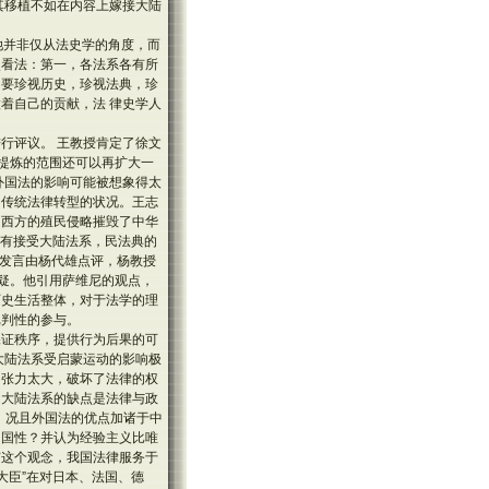
其移植不如在内容上嫁接大陆
她并非仅从法史学的角度，而
点看法：第一，各法系各有所
，要珍视历史，珍视法典，珍
着自己的贡献，法 律史学人
行评议。 王教授肯定了徐文
上提炼的范围还可以再扩大一
外国法的影响可能被想象得太
国传统法律转型的状况。王志
是西方的殖民侵略摧毁了中华
没有接受大陆法系，民法典的
的发言由杨代雄点评，杨教授
质疑。他引用萨维尼的观点，
历史生活整体，对于法学的理
批判性的参与。
保证秩序，提供行为后果的可
大陆法系受启蒙运动的影响极
的张力太大，破坏了法律的权
出大陆法系的缺点是法律与政
，况且外国法的优点加诸于中
中国性？并认为经验主义比唯
有这个观念，我国法律服务于
大臣”在对日本、法国、德