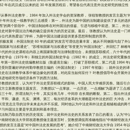
982 年在武汉成立以来的近 30 年发展历程后，寄望各位代表注意外法史研究的独立
年起即从事外法史教学， 1984 年加入外法史学会的资深教师， 张锐智教授的发言主题为
十年外法史一线教学的三点感受：第一，外法史为新中国的法制建设提供了多元的选择
河西”的两个阶段中，中国法制始终在对外国法的借鉴、引进与移植中前进。第二，外
法史对新中国法治方略的确立提供有力的历史证据。最后， 张教授认为外法史是一门
各位代表热爱这门学科，为新中国法治建设提供更多思想和制度的营养。
积极发展：外国法制史 60 年的成就”的发言可谓信息量丰富，她从不同侧面勾划了外法
国国家与法权通史”、“苏维埃国家与法权通史”等变更为“外国法制史”，并回忆了 林榕
年代的外法史课程在内容上将国家制度与法律制度结合，未摆脱苏联模式，六十年代
史学会（1979 年）和独立的外国法制史学会（1982 年）的成立，外法史研究重
82 年第一部外法史统编教材出版（陈盛清主编），打破了苏联模式，第二代是 1994 
受到普遍好评的何勤华教授主编的《外国法制史》（ 1997 年初版）；就外法史的
法史在法律教学体系中被边缘化的境遇，对此应当如何应付？ 叶教授倡导年会开展外
俱进地研究市场经济条件下的西方法制。
叶教授的发言，认为对于外法史受苏联模式的影响，中国人民大学难辞其咎。随后引介
方立新教授做主题发言。 方教授以“一点掌故、一点历史、一点感触”为题讲了三点
后三十年。所谓法制六十年，其实没有几年，中间存 在长期的断裂。第二，指出外法
，平和、谦虚、扎实、渊博。第三，每次经济改革的大潮都是对外法史的巨 大冲击，
∕长官意志主导的法学未来走向并不乐观。同时他认为中法史和外法史是相辅相成的两个
学习外国法主要是学其原则和基本理念。
法制乃取自西方的历史现实，就中法史和外法史的关系发表了自己的看法，认为“中法史
绍中南财经政法大学郑祝君教授做主题发言时，贺教授调侃而准确地指出“中南财经政法
教授的发言主题是“对中国外法史发展的思考”。她介绍了中南财经政法大学自 1954 