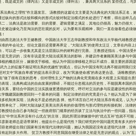
处，既是成文的（律内法）又是非成文的（律外法），兼具两大法系的 某些优点，与
法系法典化之理性”作主题发言。 汤教授的这篇论文主要是为法典化的大陆法系正名，
通过纵向的形式比较和横向的形式比较对制定法模式的长处进行了考察，得出这样几
第二，法典法是政治需要、目的需要、逻辑需要之满足，其地位仍很高，魅力仍很大
法史被边缘化乃至淘汰的悲壮观的反对，认为要有乐观精神，我们一直在做着也必须做
感！
别由西北政法大学王健教授、中国政法大学王志华副教授和华东政法大学杨代雄教授进
标准的年会论文。但论文题目还需要再界定，“大陆法系”的使用太泛泛，文章在内容
响，可以进一步收集尤其是立法层面以外的材料进行完善。 王教授还指出，中国法受
时是无意识的，没有非说是受大陆法或英美法的影响，并建议作者兼顾英美法参与中
移植的概念区分，嫁接优于移植。他认为中国法律移植之所以不成功，最主要的原因
“武力上的征服不能证明法系的优越性”的观点，但认为中国没有民法典不能说明我们
还对文中“民族自卑感”的提法表示异议，改为“民族使命感”的表达更合适。 汤唯教授
处去”做了很有启发的思考，但对理性主义产物的法典化究竟能在多大程度上实现提出
的表现，法典构成法的自由发展的障碍，不能过分忽视法的历史性，不能脱离本国的
盾关系，要结合中国的立法实践做更透彻的研究，呼吁对立法的参与应是建设性的和
大学魏建国副教授回到一个基本的问题：制定法律的目的究竟是什么？他认为是为了
很多机制来实现，法典化不是必然的选 择。他不讳言自己对大陆法系存有成见，认为
被简单化了，同时大陆法缺乏英美法所具有的价值理性与形式理性的衔接机制，法律
芳教授结合自己参与制定一些政府部门规章的经历谈了立法与执法中的一些问题，指
出“中华法系并没有什么优点”的主张，因此所谓法律嫁接中的“优点互补”也就不可能
苏彦新老师总是语带犀利，他提出什么是现代性？我们研究的中国问题究竟有多大的
昭容老师提出我们国家有没有现代法律的问题，她认为我国还没有走进现代法律，没
有起到多大作用。 贺卫方教授不同意我国在继受法律之初是无意识的观点，认为“五