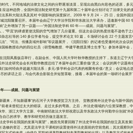
的时代，不同地域的法律文化之间的分野逐渐淡漠，呈现出由黑白向彩色的还原，多
顺 应这种趋势，全国外国法制史研究第十九届和第二十届年会分别讨论了法律文化的
系和大陆法系及其对 中国影响的深度探讨。2009 年 9 月 24 － 25 日，全国
古城沈阳隆重召开。本届年会由辽宁大学法学院和华东政法大学承办，适逢新中国 60
响”之外增加了另一议题——“外国法制史学科 60 年——成就、问题与展望”。
，“甲流”的肆虐更使沈阳的空气增加了几分凝重。但这次会议的热度丝毫不逊色于之前
志社等的 140 多位学者与会，提交学术论文 93 篇， 6 场研讨会在 22 个主题发言
”、“私法”、“司法、传播及域外影响”等议题展开，《沈阳日报》的记者也受邀对此次会
徐国栋教授在内的四位社员（胡雪梅教授、申建平教授及博士生李飞）参加本届年会
幕式在沈阳凤凰饭店举行，在副会长、中国人民大学叶秋华教授的主持下，东道主辽宁大
外法史研究会会长何勤华教授总结了本届年会的三重价值∕ 意义：会议的两个议题有价值
们如何经由并超越大陆法系；多元 ∕多学科会议代表的相聚有价值 ∕ 意义；会议地点
犹未尽的讲话之后，与会代表合影留念并短暂茶歇，接着，本届年会的第一场研讨会展开了
0 年——成就、问题与展望
新疆来，不知新疆事”的石河子大学教授贺卫方主持。 贺教授将外法史学会与新中国的 
于前者未曾犯过太大的错误、走过太多的弯路。之后，外法史领域的六位资深教授，
华、浙江大学方立新、中南财经政法大学郑祝君以及华东政法大学何勤华分别就“外国法
结合自己的求学、教学和研究经历做主题发言。
外法史学科在我国的发展与展望”，她首先简要回顾了外法史学科在我国的创立及其发
到 选修的变迁，尤其是法学主干课程的设置使得外法史面前的空前危机；其次观察到
编写方式的改变（由借自 苏联的译著型教材到专著型教材的出现）以及教学方式的改