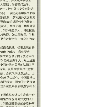
史的经历；并从该学科创立、
学为基础，借鉴部门法学。
：第一，针对外法史学科被边
法等），以提高该学科的影响
献的收集，多利用外文文献充
要增加介绍近现代史的新兴内
是法语、西班牙语、葡萄牙语
魄；对外法史学人，何教授强
尔恕教授、张锐智教授、叶秋
贺卫方教授所言，何会长的发
虽然面临挑战，但要反思自身
饭碗”的现实，我们要容
授向大家提供了两个资源丰富
冯卓慧教授作为老外法史学人，对上述主
法史和外法史关系的认识并不
要传道。复旦大学董茂云教授
掌故，会议气氛骤然活跃。山
外法史的边缘化。中国政法大
法制的探索。而贺卫方教授则
过外法史年会后毅然“弃暗投
的把握也总会让人生发出一种
人格魅力来提升外法史的吸引
史，对徐国栋教授的多语种掌