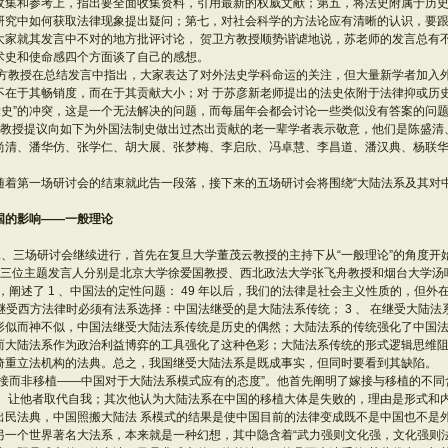
收集和参考上，指出要全面收集资料，引用最新的权威文献；第五，将法史附属于历
研究中如何获取法律现象提出疑问；第七，对社会科学的方法论应有清晰的认识，要
大家就其发言中不对的地方批评讨论， 贺卫方教授顺势谐谑地说，苏老师的发言总有
术史和使命感四个方面谈了自己的感想。
卫方教授在总结发言中指出，大家表达了对外法史学科命运的关注，但大量新学者加入
在于其畅销度，而在于其贡献大小；对 于苏彦新老师提出的法史依附于法律抑或历史
律史”的冲突，这是一个无法解决的问题，而每届年会都会讨论一些类似没有答案的问题
 贺教授提议向如下为外国法制史做出过杰出贡献的老一辈学者表示敬意，他们是陈盛清
尚清、潘华仿、张学仁、胡大展、张梦梅、李启欣、冯卓慧、李昌道、潘汉典、杨联华、
随着第一场研讨会的结束就此告一段落，接下来的五场研讨会将围绕“大陆法系及其对中
国的影响——一般理论
第二、三场研讨会继续进行，首先在复旦大学董茂云教授的主持下从“一般理论”的角度开
 三位主题发言人分别是北京大学徐爱国教授、西北政法大学张飞舟教授和烟台大学汤
，阐述了 1 、中国法的定性问题： 49 年以后，我们的法律是社会主义性质的，但
在继受西方法律时必须有法系选择：中国法继受的是大陆法系传统； 3 、 在继受大陆
形似而神不似，中国法继受大陆法系传统是历史的偶然；大陆法系的传统强化了中国法
而大陆法系作为政治利益博弈的工具强化了这种色彩；大陆法系传统的形式逻辑思维
倚重立法机构的法典。总之，我国继受大陆法系是既成事实，但同时要看到其缺陷。
嫁接而非移植——中国对于大陆法系模式应有的态度”。他首先阐明了嫁接与移植的不
， 让他者取代自我；其次他认为大陆法系在中国的移植大体是失败的，理由是形式和
出民法典，中国照搬大陆法 系模式的结果是使中国目前的法律变成既不是中国也不是
另一个世界著名大法系，本来就是一种幻想，其中隐含着“武力强则文化强，文化强则