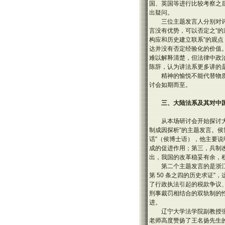
国、英国等进行比较考察之后
出疑问。
三位主题发言人分别对评
言没有优势，可以否定之”的
构应和历史建立联系”的观
达并没有否定经验化的价值
难以解释清楚，但法律中政
陈辞，认为讲法系更多讲的
精神的愉悦不能代替物
讨会如期而至。
三、大陆法系及其对中
从本场研讨会开始探讨
制成因探析”的主题发言。
话”（侯博士语），他主要
成的促进作用；第三，兵制
出，我国的改革稳妥有余，
第二个主题发言的是浙
第 50 条之四的历史求证
了行政执法引起的税款争议
刑事裁罚相结合的双轨制的
进。
辽宁大学法学院副教授
老师高度赞扬了王名扬先生