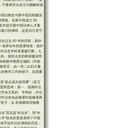
性，不要使外法史沦为图解政策
“外国法制史与新中国法制建设
视角。在新中国成立 60
法史对提升新中国法律人才素
有魅力的课程，这是自己坚守
史过去 60 年的历程：就外
年 老师当年的授课情境；就外
的外法史学科发展被打断，七
焕生机；就外法史的教材建设而
年由林榕年教授主编的《外国
译著而言，由一穷二白到大量
法史教学工作的研讨，自我重
其“差点成为其同事”（贺卫
感受和思考：第一，强调外法
史学会文风好、学风好，外法
对外法史由必修课到选修课再
轮子，从 前者吸取经验教
”其实是“外法史”，而“外
大学”校名的更迭表明了中国
年以来开设外法史课程的历史；