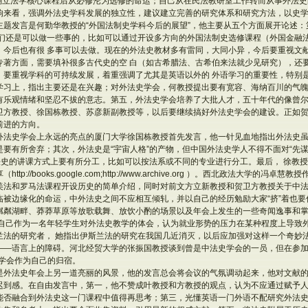
前后确立法学核心课程后从必修沦为选修的命运；自己从在民法教研室工作转而从事外法
响来看，强调外法史学科发展的独立性，建议建立完善的研究体系和研究方法，以史
主题发言是何勤华教授的“外国法制史学科今后的展望”，他主要从五个方面展开论述
我们还是可以做一些事的，比如可以通过开设多方向的外国法制史选修课程（外国金融
，今后也有很 多事可以去做。现在的外法史教材多有雷同，大同小异，今后要重视文
专著方面，需要填补很多古代史的空 白（如古希腊法、古希伯来法就少见研究），还
，要重视学科的可持续发展，着重强调了尤其是英语以外的 外语学习的重要性，特别
学习上，指出主要还是在兴趣；对外法史学会，何教授提出要有宽容、海纳百川的气
有乐观情绪和坚忍不拔的意志。第五，外法史学会培养了大批人才，五十年代的像曾
卫方教授、徐国栋教授、苏彦新副教授等，以后要继续搞好外法史学会的建设。正如
前进的方向。
外法史学会上永远的亮点的厦门大学徐国栋教授首先发言，他一针见血地指出外法史
要有所舍弃；其次，外法史是“宇宙人格”的产物，但中国外法史学人不得不面对“先谋
法史的讲课方式上要有所分工，比如可以按法系或不同的专业进行分工。最后， 徐教
p://books.google.com;http://www.archive.org ）。西北政法大学的
美法和罗马法课程开设历史的简单介绍，同时对前文方立新教授和贺卫方教授关于中
临被边缘化的命运，中外法史之间不应相互倾轧，并以自己的经历勉励大家“挤”着也
粼粼湖畔、莽莽草原等放歌载舞、放饮小酌的场景以及年会上发生的一些奇闻逸事和
了自己作为一名年轻学生对外法史教学的体会，认为就业形势的压力在某种程度上导致
兰法的研究者， 她指出伊斯兰法的研究在我国几近消灭，以后应加强对这样一个奇妙
——语言上的障碍。河北经贸大学的张振国教授谈到曾是中法史学会的一员，但在参加
史学会作为自己的归宿。
是外法史年会上另一道亮丽的风景，他的发言总会将会议的气氛调动起来，他对文献
迟到感。在自由发言中，第一，他不赞成叶教授和方教授的观点，认为不应通过赋予
能否融合到外法史这一门课程中值得再思考；第三，光懂英语一门外语不配研究外法