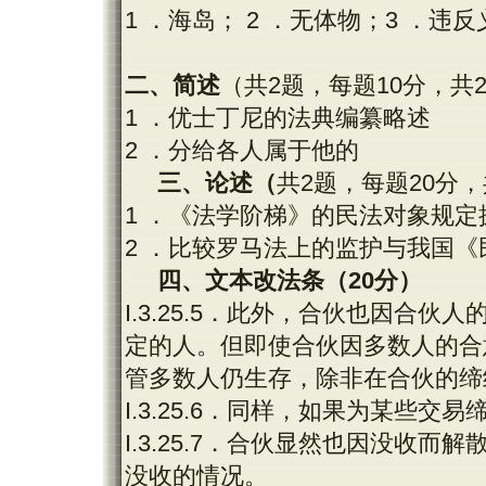
1 ．海岛； 2 ．无体物；3 ．违
二、简述
（共2题，每题10分，共
1 ．优士丁尼的法典编纂略述
2 ．分给各人属于他的
三、论述（
共2题，每题20分，
1 ．《法学阶梯》的民法对象规定
2 ．比较罗马法上的监护与我国
四、文本改法条（
20
分）
I.3.25.5．此外，合伙也因合
定的人。但即使合伙因多数人的合
管多数人仍生存，除非在合伙的缔
I.3.25.6．同样，如果为某些
I.3.25.7．合伙显然也因没收
没收的情况。