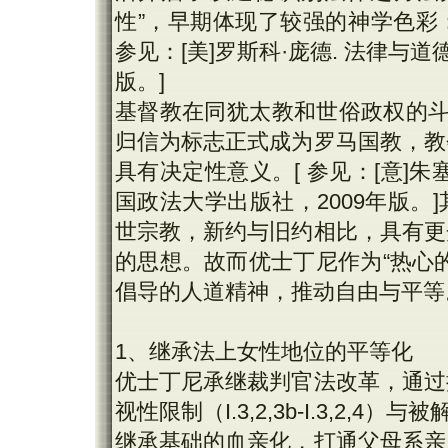
性”，早期体现了较强的神学色彩
参见：[美]罗斯科·庞德. 法律与道德
版。]
基督教在同犹太教和世俗政权的斗
归信为标志正式成为罗马国教，教
具有决定性意义。[ 参见：[意]朱塞佩
国政法大学出版社，2009年版
世宗教，新约与旧约相比，具有更
的思想。故而优士丁尼作为“热心
倡导的人道精神，推动自由与平等
1、继承法上女性地位的平等化
优士丁尼承继裁判官法改革，通过
视性限制（I.3,2,3b-I.3,2,4
继承基础的血亲化，打通父母系亲