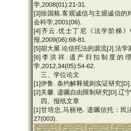
学,2008(01):21-31.
[3]徐国栋.客观诚信与主观诚信的
会科学,2001(06).
[4]齐云.优士丁尼《法学阶梯
报,2009(06):68-81.
[5]胡大展.论信托法的源流[J].法学家,20
[6]李洪祥.遗产归扣制度的
学,2012,34(05):54-62.
三、学位论文
[1]伊鲁. 条约解释规则实证研究[D]
[2]关馨. 遗嘱自由限制研究[D].辽宁
四、报纸文章
[1]甘培忠,马丽艳. 遗嘱信托：民法
27(003).