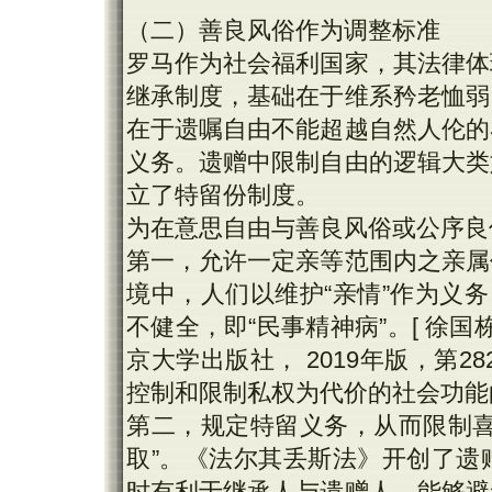
（二）善良风俗作为调整标准
罗马作为社会福利国家，其法律体
继承制度，基础在于维系矜老恤弱
在于遗嘱自由不能超越自然人伦的
义务。遗赠中限制自由的逻辑大类
立了特留份制度。
为在意思自由与善良风俗或公序良
第一，允许一定亲等范围内之亲属
境中，人们以维护“亲情”作为义
不健全，即“民事精神病”。[ 徐国栋
京大学出版社， 2019年版，第
控制和限制私权为代价的社会功能
第二，规定特留义务，从而限制喜
取”。《法尔其丢斯法》开创了遗
时有利于继承人与遗赠人，能够避