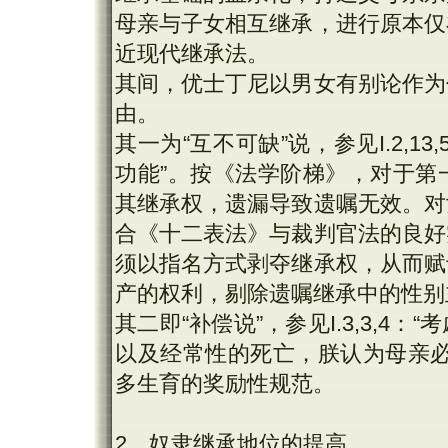
母亲与子女相互继承，进行原本仅
近现代继承法。
其间，优士丁尼以男女有别论作为
由。
其一为“互不可缺”说，参见I.2,
功能”。按《法学阶梯》，对于第
其继承权，遗漏导致遗嘱无效。对
合《十二表法》与裁判官法的良好
须以指名方式剥夺继承权，从而赋
产的权利，剔除遗嘱继承中的性别
其二即“补偿说”，参见I.3,3,
以及经常性的死亡，朕认为母亲必
多生育的奖励性规范。
2、奴隶继承地位的提高