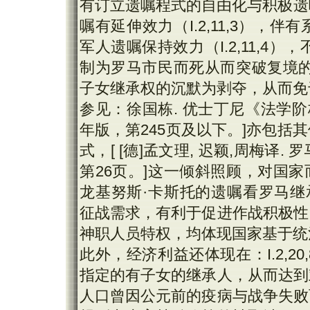
有订立遗嘱程式的自由化与积极遗嘱能力要
嘱有延伸效力（I.2,11,3）
军人遗嘱保持效力（I.2,11,4），
制为罗马市民而死从而突破复境的要
子女继承权的沉默为剥夺，从而免于遗
参见：徐国栋. 优士丁尼《法学阶梯》
年版，第245页及以下。]亦包
式，[ [德]孟文理, 迟颖,周梅译.
第26页。]这一倾斜照顾，对国家而
龙基努斯·卡斯托的遗嘱看罗马继承法[J]
征战需求，有利于促进作战积极性
神职人员特权，均体现国家基于统
此外，经济利益还体现在：I.2,
指定的有子女的继承人，从而达到
人口曾因公元前的疫病与战争失败