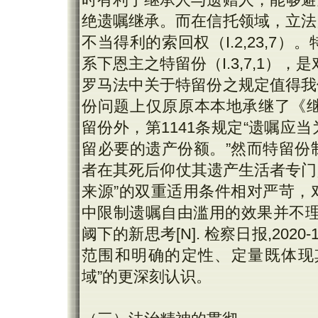
绝遗嘱继承。而在信托领域，立法
不当得利的索回权（I.2,23,
系下恩主之特留份（I.3,7,1）
罗马法中关于特留份之规定值得我
份问题上仅原原本本地承继了《继
留份外，第1141条规定“遗嘱
留必要的遗产份额。”然而特留份
者在其死后仰仗其遗产生活者专门
来源”的双重适用条件相对严苛，
中限制遗嘱自由滥用的效果并不理想
阈下的新思考[N]. 检察日报,2020
范围和明确的定性、定量既体现其
域”的更深刻认识。