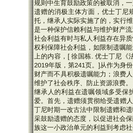
规则中生育鼓励政策的被取消，一
遗赠的消极主体方面，优士丁尼
托，继承人实际实施了的，实行维持现
是一种保护信赖利益与维护财产流
社会利益有时与私人利益存在异质
权利保障社会利益，如限制遗嘱能
上的内容，[ 徐国栋. 优士丁尼《
2019年版，第241页。]从作
财产而不具积极遗嘱能力；浪费人亦被
维护了社会秩序、防止资源浪费。
继承人的利益在遗嘱领域多受保
爱。首先，遗赠须贯彻给受遗赠人带来
丁尼时期一改古法中限制遗赠和遗
采鼓励遗赠的态度，以促进社会保
族这一小政治单元的利益到考虑社