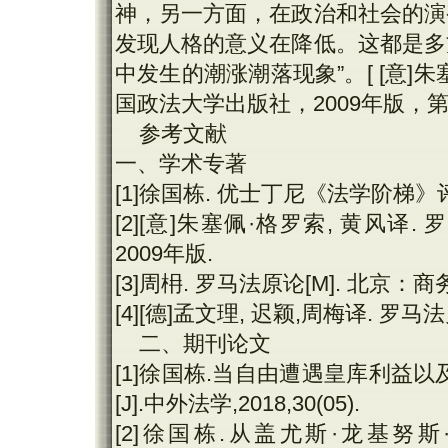
神，另一方面，在政治和社会的演
发现人格的意义在降低。这都是多
中发生的潮涨潮落现象”。[ [意]朱塞
国政法大学出版社，2009年版，第3
参考文献
一、学术专著
[1]徐国栋. 优士丁尼《法学阶梯》评
[2][意]朱塞佩·格罗索, 黄风译
2009年版.
[3]周枏. 罗马法原论[M]. 北京：商
[4][德]孟文理, 迟颖,周梅译. 罗马
二、期刊论文
[1]徐国栋.当自由遭遇皇库利益
[J].中外法学,2018,30(05).
[2]徐国栋.从盖尤斯·龙基努