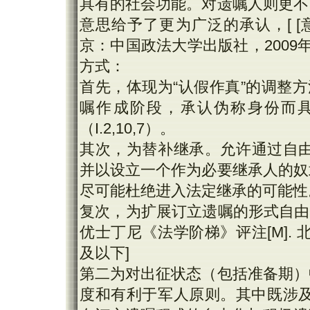
具有的社会功能。对遗嘱人则更不
意思给予了更为广泛的承认，[ [意]
京：中国政法大学出版社，2009年
方式：
首先，体现为“认假作真”的调整
嘱作成阶段，承认伪称身份而
（I.2,10,7）。
其次，为替补继承。允许通过自由的
并以设立一个作为必要继承人的奴
尽可能杜绝进入法定继承的可能性
复次，为扩展订立遗嘱的形式自由
优士丁尼《法学阶梯》评注[M]. 北
及以下]
第二为对出征状态（包括准备期）
度和有利于军人原则。其中既涉及