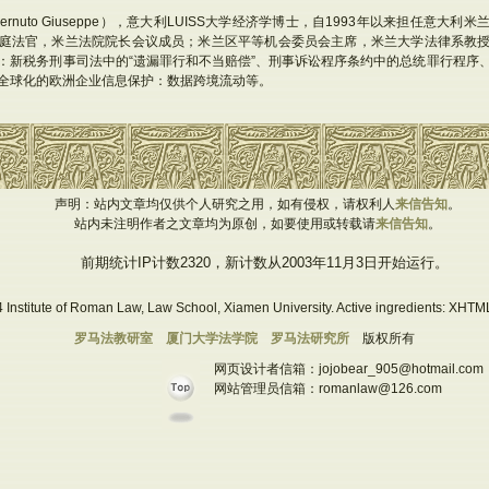
rnuto Giuseppe），意大利LUISS大学经济学博士，自1993年以来担任意大
庭法官，米兰法院院长会议成员；米兰区平等机会委员会主席，米兰大学法律系教
：新税务刑事司法中的“遗漏罪行和不当赔偿”、刑事诉讼程序条约中的总统罪行程序
全球化的欧洲企业信息保护：数据跨境流动等。
声明：站内文章均仅供个人研究之用，如有侵权，请权利人
来信告知
。
站内未注明作者之文章均为原创，如要使用或转载请
来信告知
。
前期统计IP计数2320，新计数从2003年11月3日开始运行。
 Institute of Roman Law, Law School, Xiamen University. Active ingredients: XHTML
罗马法教研室
厦门大学法学院
罗马法研究所
版权所有
网页设计者信箱：jojobear_905@hotmail.com
网站管理员信箱：romanlaw@126.com